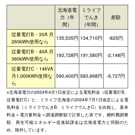
北海道電
ミライフ
力（年
でんき
差額
間）
（年間）
従量電灯B・30A 月
135,535円
134,710円
-825円
260kWh使用なら
従量電灯B・40A 月
193,728円
191,580円
-2,148円
360kWh使用なら
従量電灯C・14kVA
月1,000kWh使用な
590,400円
583,668円
-6,727円
ら
※北海道電力の2024年4月1日改定による電気料金（従量電灯B、
従量電灯C）と、ミライフ北海道の2024年7月1日改定による電
気料金（ミライフでんきB、ミライフでんきC）を比較し、基本
料金＋電力量料金＋調達調整額で計算した表です。燃料費調整
額、再生可能エネルギー促進賦課金は北海道電力と同額のた
め、除外しています。